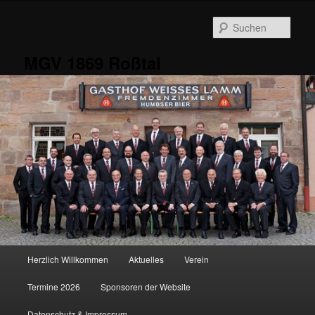
Zum
Zum
primären
sekundären
Such
Inhalt
Inhalt
springen
springen
MGV 1869 Roßtal
Hauptmenü
Herzlich Willkommen
Aktuelles
Verein
Termine 2026
Sponsoren der Website
Datenschutz & Impressum