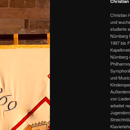
Christian
Christian 
und wuchs
studierte 
Nürnberg D
1997 bis F
Kapellmeis
Nürnberg e
Philharmo
Symphonik
und Music
Kinderoper
Außerdem t
von Liede
arbeitet r
Jugendorc
Streichhöl
Klavierleh