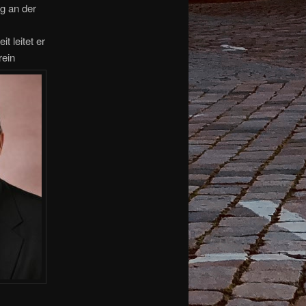
g an der
t leitet er
rein