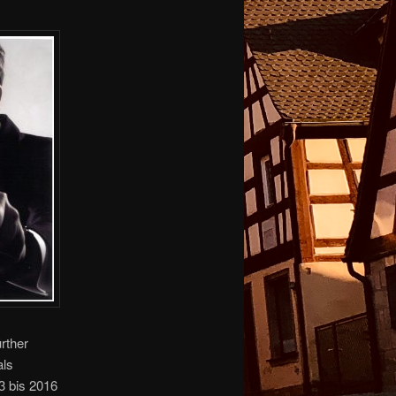
rther
als
3 bis 2016