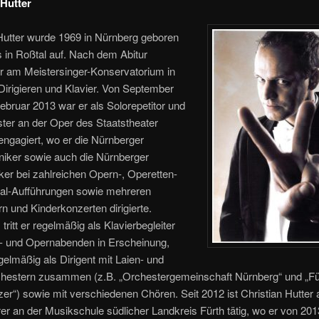
 Hutter
Hutter wurde 1969 in Nürnberg geboren
 in Roßtal auf. Nach dem Abitur
er am Meistersinger-Konservatorium in
irigieren und Klavier. Von September
ebruar 2013 war er als Solorepetitor und
ter an der Oper des Staatstheater
ngagiert, wo er die Nürnberger
niker sowie auch die Nürnberger
er bei zahlreichen Opern-, Operetten-
al-Aufführungen sowie mehreren
n und Kinderkonzerten dirigierte.
ritt er regelmäßig als Klavierbegleiter
r- und Opernabenden in Erscheinung,
egelmäßig als Dirigent mit Laien- und
hestern zusammen (z.B. „Orchestergemeinschaft Nürnberg“ und „Fü
zer“) sowie mit verschiedenen Chören. Seit 2012 ist Christian Hutter 
rer an der Musikschule südlicher Landkreis Fürth tätig, wo er von 201