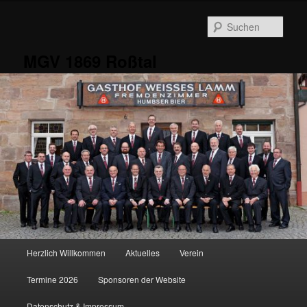
Zum
Zum
primären
sekundären
Such
Inhalt
Inhalt
springen
springen
MGV 1869 Roßtal
Hauptmenü
Herzlich Willkommen
Aktuelles
Verein
Termine 2026
Sponsoren der Website
Datenschutz & Impressum