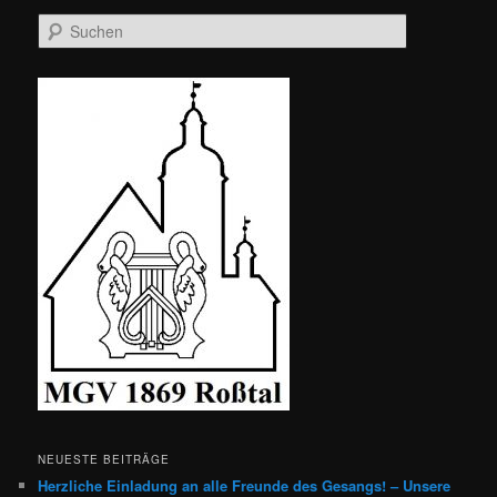
S
u
c
h
e
n
NEUESTE BEITRÄGE
Herzliche Einladung an alle Freunde des Gesangs! – Unsere