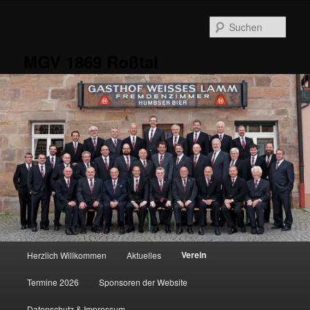
Zum
primären
Such
Inhalt
springen
MGV 1869 Roßtal
Hauptmenü
Verein
Herzlich Willkommen
Aktuelles
Termine 2026
Sponsoren der Website
Datenschutz & Impressum