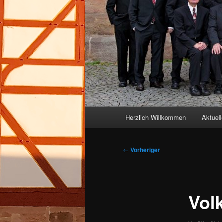
Hauptmenü
Herzlich Willkommen
Aktuel
Beitragsnavigation
←
Vorheriger
Vol