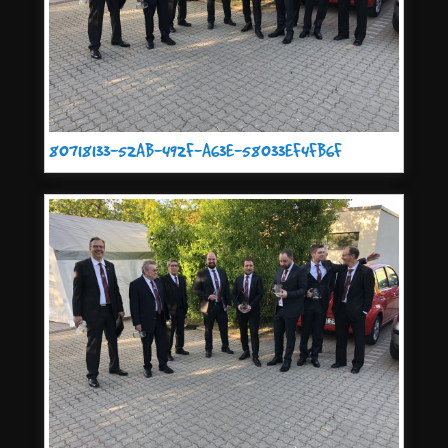
80718133-52AB-492F-A63E-58033EF4FB6F