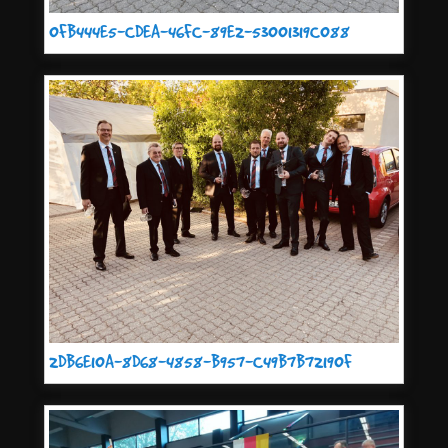
0FB444E5-CDEA-46FC-89E2-53001319C088
2DB6E10A-8D68-4858-B957-C49B7B72190F