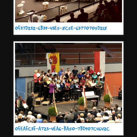
0F37D232-6B39-43E5-8C5E-63770705D218
0FEAFC3F-A723-4EA6-BA50-7BD907C4642C