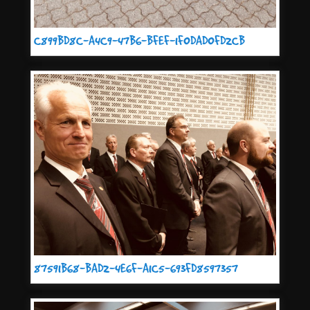
C899BD8C-A4C9-47B6-BFEF-1F0DAD0FD2CB
87591B68-BAD2-4E6F-A1C5-693FD8597357