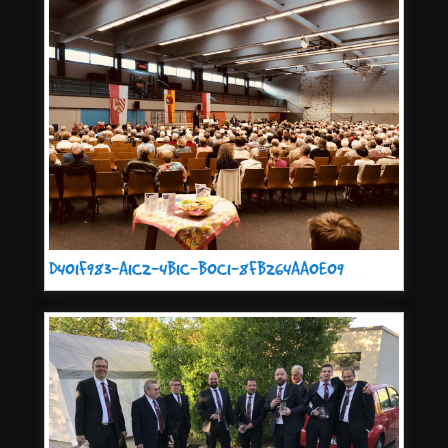
D401F983-A1C2-4B1C-B0C1-8FB264AA0E09