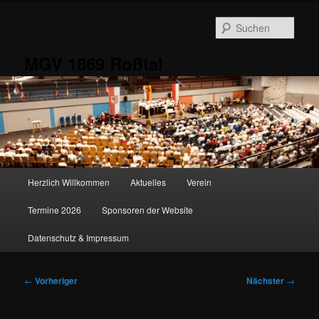
Zum
primären
Such
Inhalt
springen
MGV 1869 Roßtal
Hauptmenü
Herzlich Willkommen
Aktuelles
Verein
Termine 2026
Sponsoren der Website
Datenschutz & Impressum
Beitragsnavigation
←
Vorheriger
Nächster
→