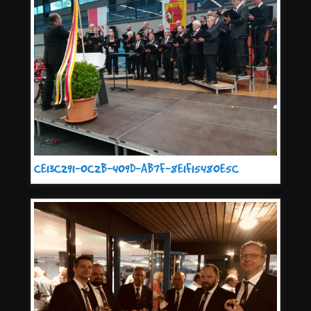
CE13C291-0C2B-409D-AB7F-8E1F15480E5C