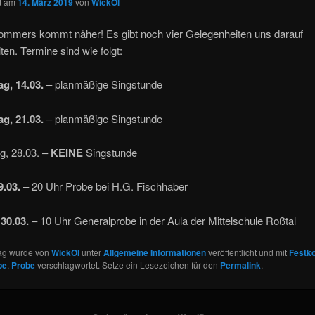
ht am
14. März 2019
von
WickOl
ommers kommt näher! Es gibt noch vier Gelegenheiten uns darauf
ten. Termine sind wie folgt:
g, 14.03.
– planmäßige Singstunde
g, 21.03.
– planmäßige Singstunde
g, 28.03. –
KEINE
Singstunde
9.03.
– 20 Uhr Probe bei H.G. Fischhaber
30.03.
– 10 Uhr Generalprobe in der Aula der Mittelschule Roßtal
rag wurde von
WickOl
unter
Allgemeine Informationen
veröffentlicht und mit
Festk
be
,
Probe
verschlagwortet. Setze ein Lesezeichen für den
Permalink
.