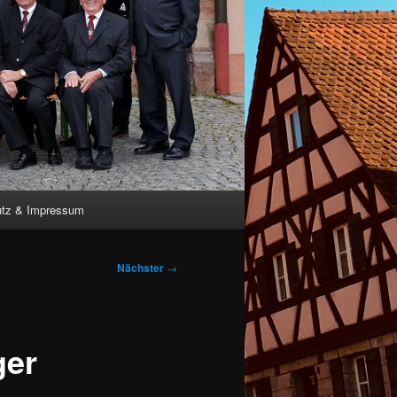
utz & Impressum
Nächster
→
ger