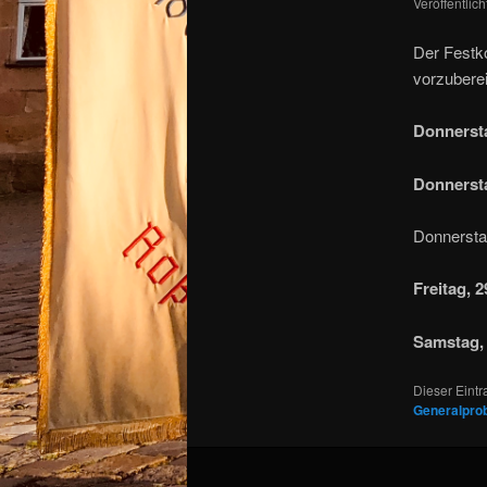
Veröffentlic
Der Festk
vorzuberei
Donnersta
Donnersta
Donnersta
Freitag, 2
Samstag, 
Dieser Eint
Generalpro