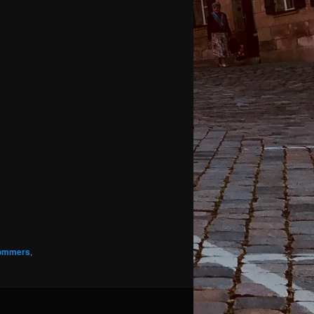
ommers
,