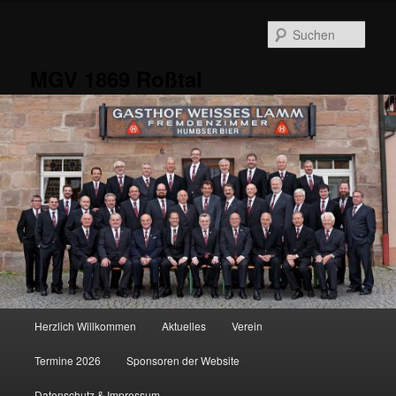
Zum
primären
Such
Inhalt
springen
MGV 1869 Roßtal
Hauptmenü
Herzlich Willkommen
Aktuelles
Verein
Termine 2026
Sponsoren der Website
Datenschutz & Impressum