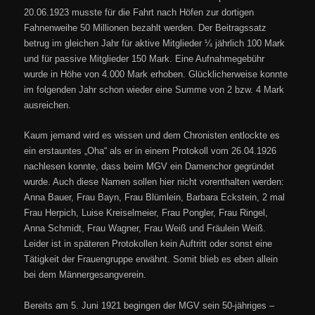
20.06.1923 musste für die Fahrt nach Höfen zur dortigen
Fahnenweihe 50 Millionen bezahlt werden. Der Beitragssatz
betrug im gleichen Jahr für aktive Mitglieder ¼ jährlich 100 Mark
und für passive Mitglieder 150 Mark. Eine Aufnahmegebühr
wurde in Höhe von 4.000 Mark erhoben. Glücklicherweise konnte
im folgenden Jahr schon wieder eine Summe von 2 bzw. 4 Mark
ausreichen.
Kaum jemand wird es wissen und dem Chronisten entlockte es
ein erstauntes „Oha“ als er in einem Protokoll vom 26.04.1926
nachlesen konnte, dass beim MGV ein Damenchor gegründet
wurde. Auch diese Namen sollen hier nicht vorenthalten werden:
Anna Bauer, Frau Bayn, Frau Blümlein, Barbara Eckstein, 2 mal
Frau Herpich, Luise Kreiselmeier, Frau Pongler, Frau Ringel,
Anna Schmidt, Frau Wagner, Frau Weiß und Fräulein Weiß.
Leider ist in späteren Protokollen kein Auftritt oder sonst eine
Tätigkeit der Frauengruppe erwähnt. Somit blieb es eben allein
bei dem Männergesangverein.
Bereits am 5. Juni 1921 begingen der MGV sein 50-jähriges –