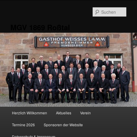
Zum
primären
Such
Inhalt
springen
MGV 1869 Roßtal
Hauptmenü
Herzlich Willkommen
Aktuelles
Verein
Termine 2026
Sponsoren der Website
Datenschutz & Impressum