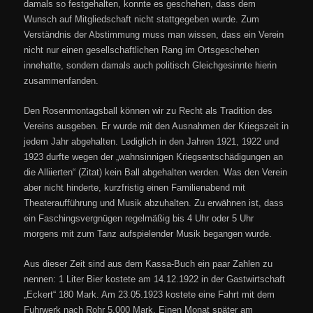
damals so festgehalten, konnte es geschehen, dass dem
Wunsch auf Mitgliedschaft nicht stattgegeben wurde. Zum
Verständnis der Abstimmung muss man wissen, dass ein Verein
nicht nur einen gesellschaftlichen Rang im Ortsgeschehen
innehatte, sondern damals auch politisch Gleichgesinnte hierin
zusammenfanden.
Den Rosenmontagsball können wir zu Recht als Tradition des
Vereins ausgeben. Er wurde mit den Ausnahmen der Kriegszeit in
jedem Jahr abgehalten. Lediglich in den Jahren 1921, 1922 und
1923 durfte wegen der „wahnsinnigen Kriegsentschädigungen an
die Alliierten“ (Zitat) kein Ball abgehalten werden. Was den Verein
aber nicht hinderte, kurzfristig einen Familienabend mit
Theateraufführung und Musik abzuhalten. Zu erwähnen ist, dass
ein Faschingsvergnügen regelmäßig bis 4 Uhr oder 5 Uhr
morgens mit zum Tanz aufspielender Musik begangen wurde.
Aus dieser Zeit sind aus dem Kassa-Buch ein paar Zahlen zu
nennen: 1 Liter Bier kostete am 14.12.1922 in der Gastwirtschaft
„Eckert“ 180 Mark. Am 23.05.1923 kostete eine Fahrt mit dem
Fuhrwerk nach Rohr 5.000 Mark. Einen Monat später am