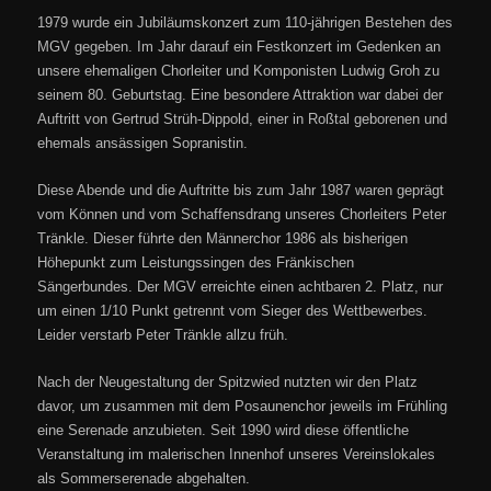
1979 wurde ein Jubiläumskonzert zum 110-jährigen Bestehen des
MGV gegeben. Im Jahr darauf ein Festkonzert im Gedenken an
unsere ehemaligen Chorleiter und Komponisten Ludwig Groh zu
seinem 80. Geburtstag. Eine besondere Attraktion war dabei der
Auftritt von Gertrud Strüh-Dippold, einer in Roßtal geborenen und
ehemals ansässigen Sopranistin.
Diese Abende und die Auftritte bis zum Jahr 1987 waren geprägt
vom Können und vom Schaffensdrang unseres Chorleiters Peter
Tränkle. Dieser führte den Männerchor 1986 als bisherigen
Höhepunkt zum Leistungssingen des Fränkischen
Sängerbundes. Der MGV erreichte einen achtbaren 2. Platz, nur
um einen 1/10 Punkt getrennt vom Sieger des Wettbewerbes.
Leider verstarb Peter Tränkle allzu früh.
Nach der Neugestaltung der Spitzwied nutzten wir den Platz
davor, um zusammen mit dem Posaunenchor jeweils im Frühling
eine Serenade anzubieten. Seit 1990 wird diese öffentliche
Veranstaltung im malerischen Innenhof unseres Vereinslokales
als Sommerserenade abgehalten.