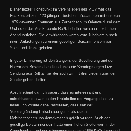
Bisher letzter Höhepunkt im Vereinsleben des MGV war das
Festkonzert zum 120-jährigen Bestehen. Zusammen mit unseren
1979 gewonnen Freunden aus Zotzenbach im Odenwald und dem
Orchester der Musikfreunde Roßtal durften wir einen festlichen
Abend verleben. Die Mitwirkenden waren vom Jubelverein nach
ihren Darbietungen zu einem geselligen Beisammensein bei
Speis und Trank geladen.
In guter Erinnerung ist den Sängern, der Bevölkerung und den
Hörern des Bayerischen Rundfunks die Sonntagmorgen-Live-
Sendung aus Roßtal, bei der auch wir mit drei Liedern über den
Sender gehen durften.
Abschließend darf ich sagen, dass es interessant und
aufschlussreich war, in den Protokollen der Vergangenheit zu
lesen. Ich konnte dabei feststellen, dass seit der
Vereinsgründung Entscheidungen stets durch
Mehrheitsbeschluss demokratisch gefällt wurden. Auch das
gesellige Beisammensein hatte einen hohen Stellenwert in der
Gemeinschaft und der Männergesangverein 1869 Roßtal war und